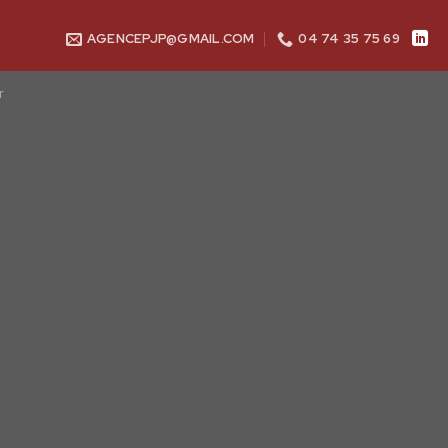
AGENCEPJP@GMAIL.COM
04 74 35 75 69
r