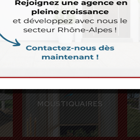
PORTE
TIONNELLES /
PORTAIL
AILS / PORTES
GARAGE
MOUSTIQUAIRES