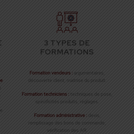
E
3 TYPES DE
FORMATIONS
Formation vendeurs :
argumentaires,
ce
découverte client, maitrise du produit.
e
Formation techniciens :
techniques de pose,
s
spécificités produits, réglages.
ce
Formation administrative :
devis,
remplissage des bons de commande,
vérification des AR.