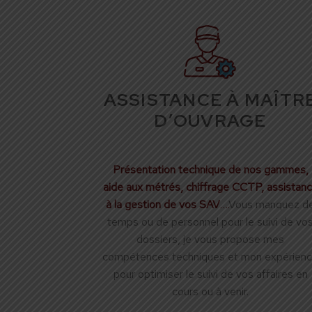
ASSISTANCE À MAÎTR
D’OUVRAGE
Présentation technique de nos gammes,
aide aux métrés, chiffrage CCTP, assistan
à la gestion de vos SAV
….
Vous manquez d
temps ou de personnel pour le suivi de vo
dossiers, je vous propose mes
compétences techniques et mon expérien
pour optimiser le suivi de vos affaires en
cours ou à venir.