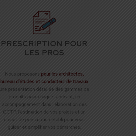
PRESCRIPTION POUR
LES PROS
Nous proposons
pour les architectes,
bureau d’études et conducteur de travaux
une présentation détaillée des gammes de
produits pour chaque fabricant, un
accompagnement dans l’élaboration des
CCTP, l’estimation de vos projets et un
carnet de prescription établi pour vous
guider et simplifier vos démarches.