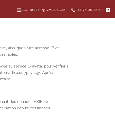
AGENCEPJP@GMAIL.COM
04 74 35 75 69
re, ainsi que votre adresse IP et
désirables.
ée au service Gravatar pour vérifier si
/automattic.com/privacy/. Après
ntaire.
ntenant des données EXIF de
alisation depuis ces images.